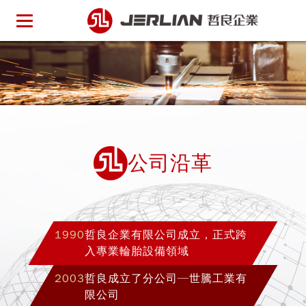
哲良
公司沿革
1990
哲良企業有限公司成立，正式跨
入專業輪胎設備領域
2003
哲良成立了分公司─世騰工業有
限公司