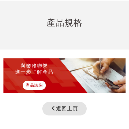
產品規格
與業務聯繫
進一步了解產品
產品諮詢
返回上頁